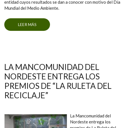
entidad cuyos resultados se dan a conocer con motivo del Día
Mundial del Medio Ambiente.
LEER MÁS
SOBRE LA MANCOMUNIDAD DEL NORDESTE
CONCIENCIA A MÁS DE 700 ALUMNOS SOBRE
LA PROBLEMÁTICA DEL ABANDONO DE
RESIDUOS DE ENSERES Y VOLUMINOSOS
DOMÉSTICOS
LA MANCOMUNIDAD DEL
NORDESTE ENTREGA LOS
PREMIOS DE “LA RULETA DEL
RECICLAJE”
La Mancomunidad del
Nordeste entrega los
premios de La Ruleta del