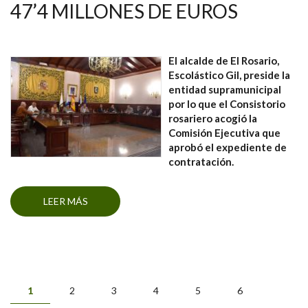
47’4 MILLONES DE EUROS
El alcalde de El Rosario,
Escolástico Gil, preside la
entidad supramunicipal
por lo que el Consistorio
rosariero acogió la
Comisión Ejecutiva que
aprobó el expediente de
contratación.
LEER MÁS
SOBRE LA MANCOMUNIDAD DEL NORDESTE
SACA A LICITACIÓN EL NUEVO SERVICIO DE
RECOGIDA DE RESIDUOS POR 47’4 MILLONES
DE EUROS
1
2
3
4
5
6
PÁGINAS