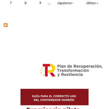
7
8
9
…
siguiente ›
último »