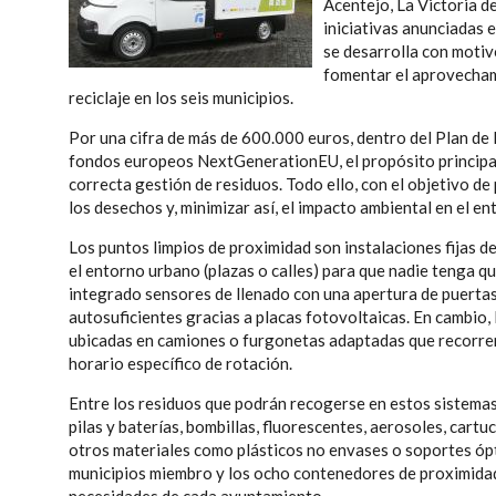
Acentejo, La Victoria de
iniciativas anunciadas e
se desarrolla con motiv
fomentar el aprovechami
reciclaje en los seis municipios.
Por una cifra de más de 600.000 euros, dentro del Plan de
fondos europeos NextGenerationEU, el propósito principal e
correcta gestión de residuos. Todo ello, con el objetivo de
los desechos y, minimizar así, el impacto ambiental en el en
Los puntos limpios de proximidad son instalaciones fijas d
el entorno urbano (plazas o calles) para que nadie tenga que
integrado sensores de llenado con una apertura de puertas 
autosuficientes gracias a placas fotovoltaicas. En cambio, 
ubicadas en camiones o furgonetas adaptadas que recorren 
horario específico de rotación.
Entre los residuos que podrán recogerse en estos sistemas
pilas y baterías, bombillas, fluorescentes, aerosoles, cartu
otros materiales como plásticos no envases o soportes ópti
municipios miembro y los ocho contenedores de proximidad s