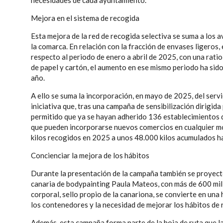
necesidades de cada ayuntamiento.
Mejora en el sistema de recogida
Esta mejora de la red de recogida selectiva se suma a los a
la comarca. En relación con la fracción de envases ligeros,
respecto al periodo de enero a abril de 2025, con una ratio
de papel y cartón, el aumento en ese mismo periodo ha sido 
año.
A ello se suma la incorporación, en mayo de 2025, del serv
iniciativa que, tras una campaña de sensibilización dirigi
permitido que ya se hayan adherido 136 establecimientos de 
que pueden incorporarse nuevos comercios en cualquier mom
kilos recogidos en 2025 a unos 48.000 kilos acumulados ha
Concienciar la mejora de los hábitos
Durante la presentación de la campaña también se proyectó
canaria de bodypainting Paula Mateos, con más de 600 mil s
corporal, sello propio de la canariona, se convierte en un
los contenedores y la necesidad de mejorar los hábitos de r
Además, esta campaña forma parte de la hoja de ruta que