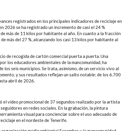
vances registrados en los principales indicadores de reciclaje en
 en 2026 se ha registrado un incremento de casi el 24 %
 de más de 11 kilos por habitante al año. En cuanto a la fracción
de más del 27 %, alcanzando los casi 13 kilos por habitante al
icio de recogida de cartón comercial puerta a puerta. Una
da por los educadores ambientales de la mancomunidad, ha
los seis municipios. Se trata, asimismo, de un servicio vivo al
ento, y sus resultados reflejan un salto notable: de los 6.700
sta abril de 2026.
 el vídeo promocional de 37 segundos realizado por la artista
eguidores en redes sociales. En la grabación, la pintura
a herramienta visual para concienciar sobre el uso adecuado de
eciclaje en el nordeste de Tenerife.
 la organización medioambiental Ecoembes y la mancomunidad