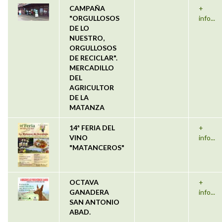
CAMPAÑA
+
"ORGULLOSOS
info...
DE LO
NUESTRO,
ORGULLOSOS
DE RECICLAR".
MERCADILLO
DEL
AGRICULTOR
DE LA
MATANZA
14ª FERIA DEL
+
VINO
info...
"MATANCEROS"
OCTAVA
+
GANADERA
info...
SAN ANTONIO
ABAD.