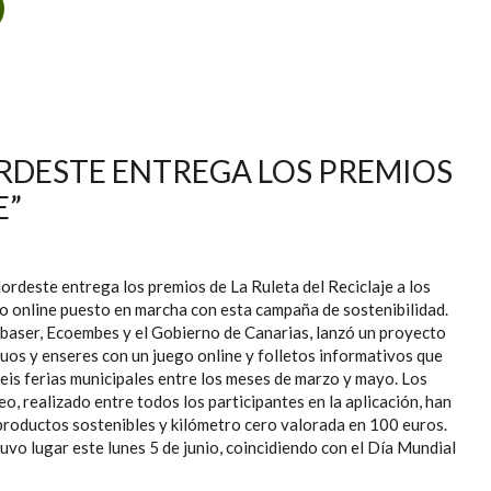
E LA MANCOMUNIDAD DEL NORDESTE CONCIENCIA A MÁS DE
0 ALUMNOS SOBRE LA PROBLEMÁTICA DEL ABANDONO DE
RESIDUOS DE ENSERES Y VOLUMINOSOS DOMÉSTICOS
DESTE ENTREGA LOS PREMIOS
E”
deste entrega los premios de La Ruleta del Reciclaje a los
o online puesto en marcha con esta campaña de sostenibilidad.
rbaser, Ecoembes y el Gobierno de Canarias, lanzó un proyecto
uos y enseres con un juego online y folletos informativos que
eis ferias municipales entre los meses de marzo y mayo. Los
o, realizado entre todos los participantes en la aplicación, han
 productos sostenibles y kilómetro cero valorada en 100 euros.
uvo lugar este lunes 5 de junio, coincidiendo con el Día Mundial