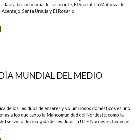
ciclaje a la ciudadanía de Tacoronte, El Sauzal, La Matanza de
e Acentejo, Santa Úrsula y El Rosario.
BRE OCHO CONTENEDORES FIJOS Y DOS PUNTOS LIMPIOS
MÓVILES PARA POTENCIAR EL RECICLAJE
DÍA MUNDIAL DEL MEDIO
ica de los residuos de enseres y voluminosos domésticos es uno
lemas a los que tanto la Mancomunidad del Nordeste, como la
el servicio de recogida de residuos, la UTE Nordeste, tienen el
.