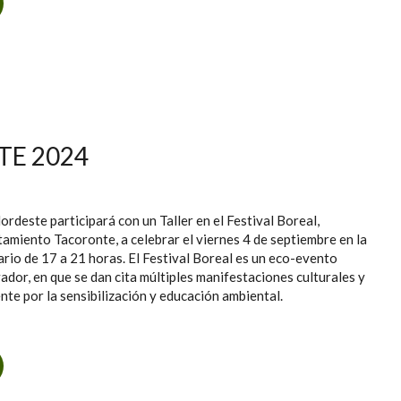
BRE UN GESTO CON MOTIVO DEL DÍA MUNDIAL DEL MEDIO
AMBIENTE
TE 2024
deste participará con un Taller en el Festival Boreal,
amiento Tacoronte, a celebrar el viernes 4 de septiembre en la
ario de 17 a 21 horas. El Festival Boreal es un eco-evento
ador, en que se dan cita múltiples manifestaciones culturales y
te por la sensibilización y educación ambiental.
 FESTIVAL BOREAL, TACORONTE 2024