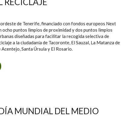
L RECICLAJE
rdeste de Tenerife, financiado con fondos europeos Next
 ocho puntos limpios de proximidad y dos puntos limpios
rbanas diseñadas para facilitar la recogida selectiva de
ciclaje a la ciudadanía de Tacoronte, El Sauzal, La Matanza de
e Acentejo, Santa Úrsula y El Rosario.
BRE OCHO CONTENEDORES FIJOS Y DOS PUNTOS LIMPIOS
MÓVILES PARA POTENCIAR EL RECICLAJE
DÍA MUNDIAL DEL MEDIO