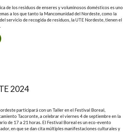
ica de los residuos de enseres y voluminosos domésticos es uno
lemas a los que tanto la Mancomunidad del Nordeste, como la
el servicio de recogida de residuos, la UTE Nordeste, tienen el
.
BRE UN GESTO CON MOTIVO DEL DÍA MUNDIAL DEL MEDIO
AMBIENTE
TE 2024
deste participará con un Taller en el Festival Boreal,
amiento Tacoronte, a celebrar el viernes 4 de septiembre en la
ario de 17 a 21 horas. El Festival Boreal es un eco-evento
ador, en que se dan cita múltiples manifestaciones culturales y