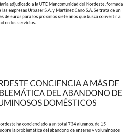
viaria adjudicado a la UTE Mancomunidad del Nordeste, formada
e las empresas Urbaser S.A. y Martínez Cano S.A. Se trata de un
es de euros para los próximos siete años que busca convertir a
d en los servicios.
DESTE PRESENTA SU NUEVO SERVICIO DE RECOGIDA DE
IDUOS Y LIMPIEZA VIARIA
DESTE CONCIENCIA A MÁS DE
OBLEMÁTICA DEL ABANDONO DE
OLUMINOSOS DOMÉSTICOS
rdeste ha concienciado a un total 734 alumnos, de 15
, sobre la problemática del abandono de enseres y voluminosos