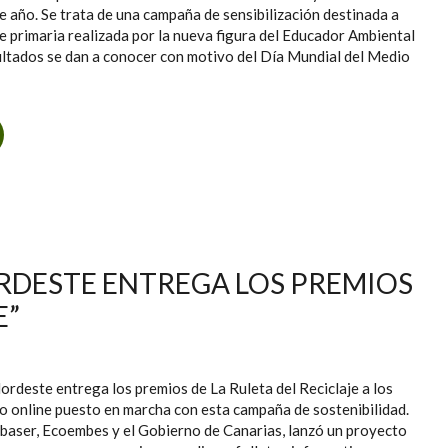
 año. Se trata de una campaña de sensibilización destinada a
de primaria realizada por la nueva figura del Educador Ambiental
ultados se dan a conocer con motivo del Día Mundial del Medio
E LA MANCOMUNIDAD DEL NORDESTE CONCIENCIA A MÁS DE
0 ALUMNOS SOBRE LA PROBLEMÁTICA DEL ABANDONO DE
RESIDUOS DE ENSERES Y VOLUMINOSOS DOMÉSTICOS
DESTE ENTREGA LOS PREMIOS
E”
deste entrega los premios de La Ruleta del Reciclaje a los
o online puesto en marcha con esta campaña de sostenibilidad.
rbaser, Ecoembes y el Gobierno de Canarias, lanzó un proyecto