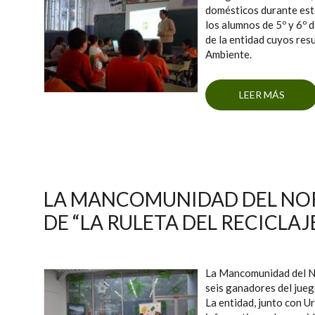
domésticos durante este
los alumnos de 5º y 6º 
de la entidad cuyos res
Ambiente.
LEER MÁS
SOBR
70
LA MANCOMUNIDAD DEL NOR
DE “LA RULETA DEL RECICLAJ
La Mancomunidad del Nor
seis ganadores del jueg
La entidad, junto con U