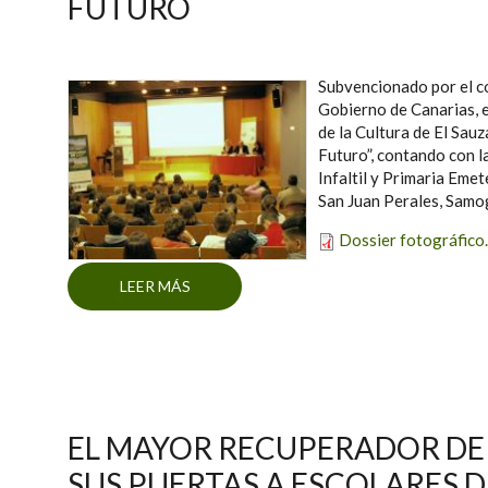
FUTURO
Subvencionado por el c
Gobierno de Canarias, el
de la Cultura de El Sau
Futuro”, contando con l
Infaltil y Primaria Eme
San Juan Perales, Sam
Dossier fotográfico
LEER MÁS
SOBRE SATISFACCIÓN DE LOS PART
EXPER
EL MAYOR RECUPERADOR DE 
SUS PUERTAS A ESCOLARES 