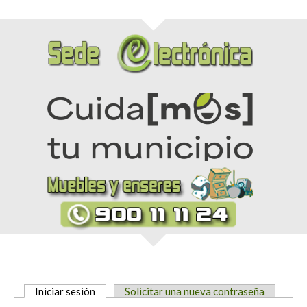
Iniciar sesión
(solapa activa)
Solicitar una nueva contraseña